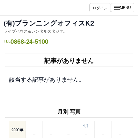
内
ログイン
MENU
容
を
(有)プランニングオフィスK2
ス
ライブハウス＆レンタルスタジオ。
キ
0868-24-5100
ッ
TEL
プ
記事がありません
該当する記事がありません。
月別 写真
–
–
–
4月
–
–
2009年
–
–
–
–
–
–