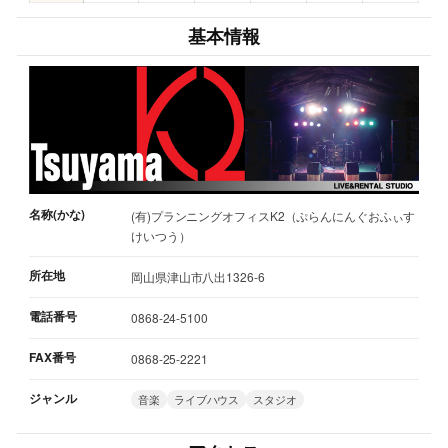
基本情報
名称(かな)
(有)プランニングオフィスK2（ぷらんにんぐおふぃす
けいつう）
所在地
岡山県津山市八出1326-6
電話番号
0868-24-5100
FAX番号
0868-25-2221
ジャンル
音楽
ライブハウス
スタジオ