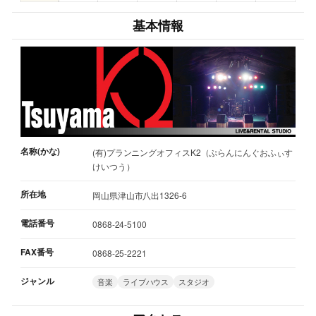
基本情報
名称(かな)
(有)プランニングオフィスK2（ぷらんにんぐおふぃす
けいつう）
所在地
岡山県津山市八出1326-6
電話番号
0868-24-5100
FAX番号
0868-25-2221
ジャンル
音楽
ライブハウス
スタジオ