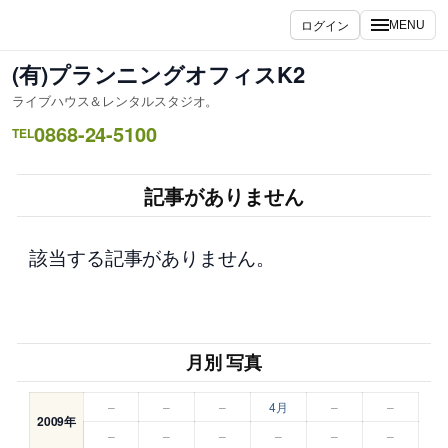
内
ログイン
MENU
容
を
(有)プランニングオフィスK2
ス
ライブハウス＆レンタルスタジオ。
キ
0868-24-5100
ッ
TEL
プ
記事がありません
該当する記事がありません。
月別 写真
–
–
–
4月
–
–
2009年
–
–
–
–
–
–