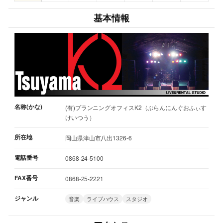
基本情報
名称(かな)
(有)プランニングオフィスK2（ぷらんにんぐおふぃす
けいつう）
所在地
岡山県津山市八出1326-6
電話番号
0868-24-5100
FAX番号
0868-25-2221
ジャンル
音楽
ライブハウス
スタジオ