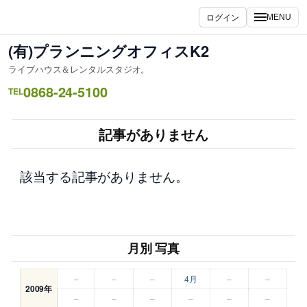
内
ログイン
MENU
容
を
(有)プランニングオフィスK2
ス
ライブハウス＆レンタルスタジオ。
キ
0868-24-5100
ッ
TEL
プ
記事がありません
該当する記事がありません。
月別 写真
–
–
–
4月
–
–
2009年
–
–
–
–
–
–