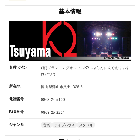
基本情報
名称(かな)
(有)プランニングオフィスK2（ぷらんにんぐおふぃす
けいつう）
所在地
岡山県津山市八出1326-6
電話番号
0868-24-5100
FAX番号
0868-25-2221
ジャンル
音楽
ライブハウス
スタジオ