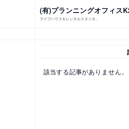
内
(有)プランニングオフィスK
容
ライブハウス＆レンタルスタジオ。
を
ス
キ
ッ
プ
該当する記事がありません。