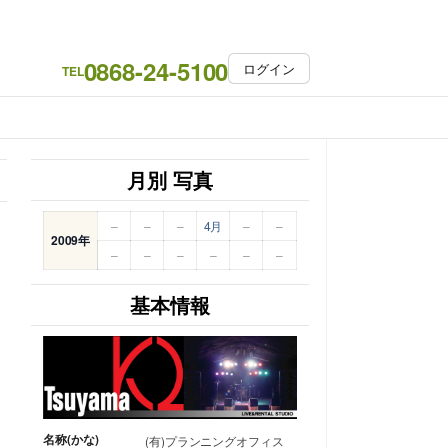
0868-24-5100
ログイン
TEL
月別 写真
–
–
–
4月
–
–
2009年
–
–
–
–
–
–
基本情報
名称(かな)
(有)プランニングオフィス