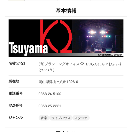
基本情報
名称(かな)
(有)プランニングオフィスK2（ぷらんにんぐおふぃす
けいつう）
所在地
岡山県津山市八出1326-6
電話番号
0868-24-5100
FAX番号
0868-25-2221
ジャンル
音楽
ライブハウス
スタジオ