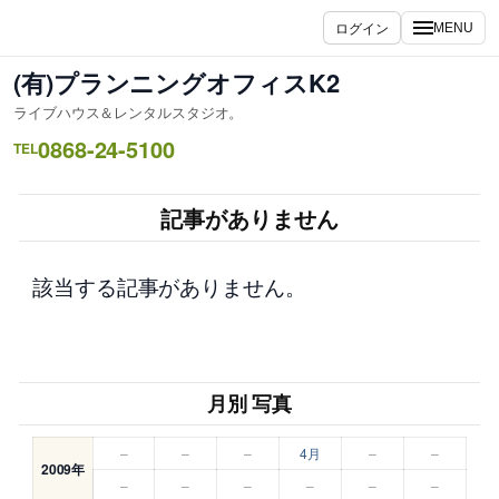
内
ログイン
MENU
容
を
(有)プランニングオフィスK2
ス
ライブハウス＆レンタルスタジオ。
キ
0868-24-5100
ッ
TEL
プ
記事がありません
該当する記事がありません。
月別 写真
–
–
–
4月
–
–
2009年
–
–
–
–
–
–