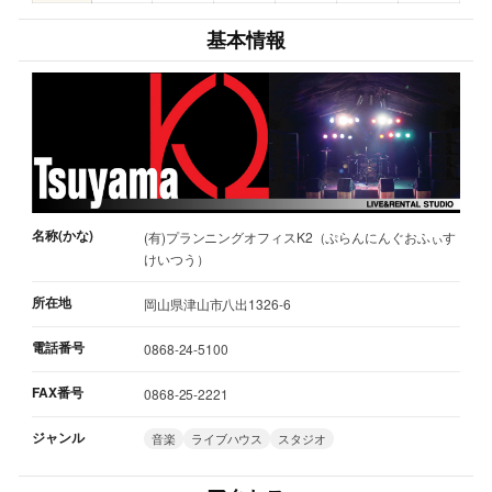
基本情報
名称(かな)
(有)プランニングオフィスK2（ぷらんにんぐおふぃす
けいつう）
所在地
岡山県津山市八出1326-6
電話番号
0868-24-5100
FAX番号
0868-25-2221
ジャンル
音楽
ライブハウス
スタジオ