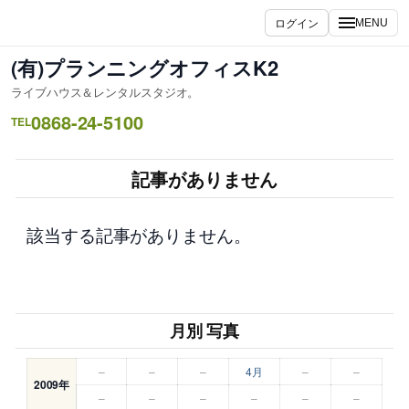
内
ログイン
MENU
容
を
(有)プランニングオフィスK2
ス
ライブハウス＆レンタルスタジオ。
キ
0868-24-5100
ッ
TEL
プ
記事がありません
該当する記事がありません。
月別 写真
–
–
–
4月
–
–
2009年
–
–
–
–
–
–