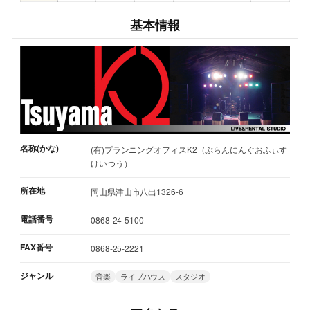
基本情報
名称(かな)
(有)プランニングオフィスK2（ぷらんにんぐおふぃす
けいつう）
所在地
岡山県津山市八出1326-6
電話番号
0868-24-5100
FAX番号
0868-25-2221
ジャンル
音楽
ライブハウス
スタジオ