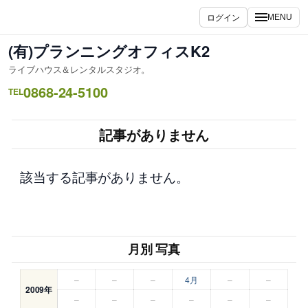
内
ログイン
MENU
容
を
(有)プランニングオフィスK2
ス
ライブハウス＆レンタルスタジオ。
キ
0868-24-5100
ッ
TEL
プ
記事がありません
該当する記事がありません。
月別 写真
–
–
–
4月
–
–
2009年
–
–
–
–
–
–