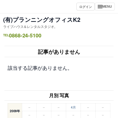
内
ログイン
MENU
容
を
(有)プランニングオフィスK2
ス
ライブハウス＆レンタルスタジオ。
キ
0868-24-5100
ッ
TEL
プ
記事がありません
該当する記事がありません。
月別 写真
–
–
–
4月
–
–
2009年
–
–
–
–
–
–