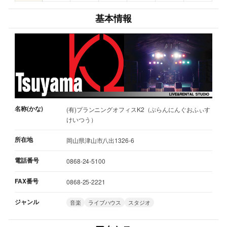
基本情報
名称(かな)
(有)プランニングオフィスK2（ぷらんにんぐおふぃす
けいつう）
所在地
岡山県津山市八出1326-6
電話番号
0868-24-5100
FAX番号
0868-25-2221
ジャンル
音楽
ライブハウス
スタジオ