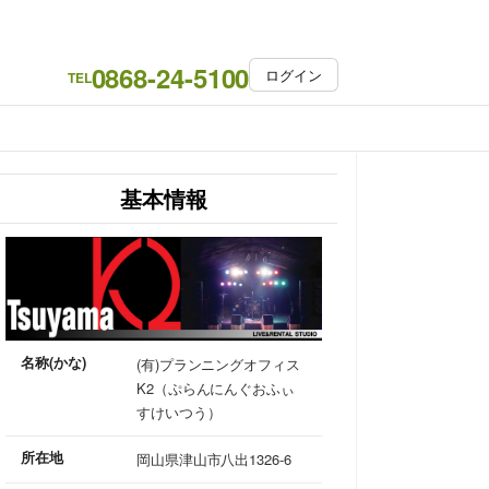
0868-24-5100
ログイン
TEL
基本情報
名称(かな)
(有)プランニングオフィス
K2（ぷらんにんぐおふぃ
すけいつう）
所在地
岡山県津山市八出1326-6