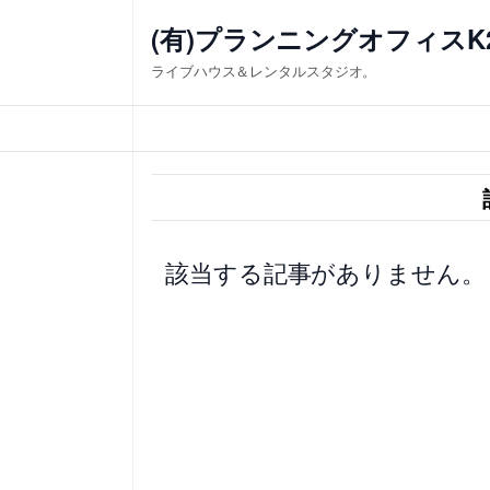
内
(有)プランニングオフィスK
容
ライブハウス＆レンタルスタジオ。
を
ス
キ
ッ
プ
該当する記事がありません。