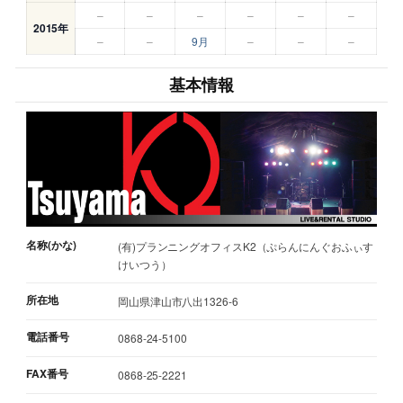
–
–
–
–
–
–
2015年
–
–
9月
–
–
–
基本情報
名称(かな)
(有)プランニングオフィスK2（ぷらんにんぐおふぃす
けいつう）
所在地
岡山県津山市八出1326-6
電話番号
0868-24-5100
FAX番号
0868-25-2221