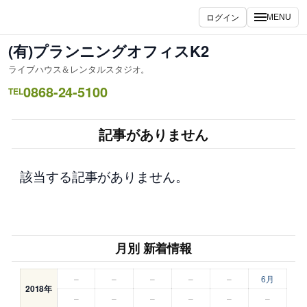
内
ログイン
MENU
容
を
(有)プランニングオフィスK2
ス
ライブハウス＆レンタルスタジオ。
キ
0868-24-5100
ッ
TEL
プ
記事がありません
該当する記事がありません。
月別 新着情報
–
–
–
–
–
6月
2018年
–
–
–
–
–
–