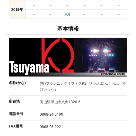
–
–
–
–
–
–
2015年
–
–
9月
–
–
–
基本情報
名称(かな)
(有)プランニングオフィスK2（ぷらんにんぐおふぃす
けいつう）
所在地
岡山県津山市八出1326-6
電話番号
0868-24-5100
FAX番号
0868-25-2221