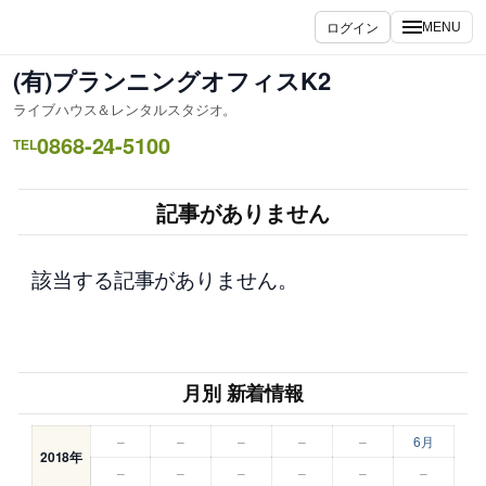
内
ログイン
MENU
容
を
(有)プランニングオフィスK2
ス
ライブハウス＆レンタルスタジオ。
キ
0868-24-5100
ッ
TEL
プ
記事がありません
該当する記事がありません。
月別 新着情報
–
–
–
–
–
6月
2018年
–
–
–
–
–
–