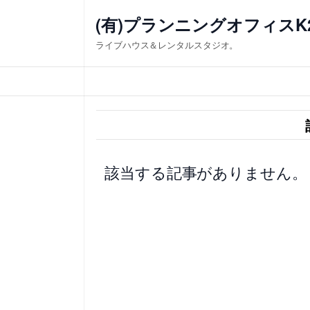
内
(有)プランニングオフィスK
容
ライブハウス＆レンタルスタジオ。
を
ス
キ
ッ
プ
該当する記事がありません。