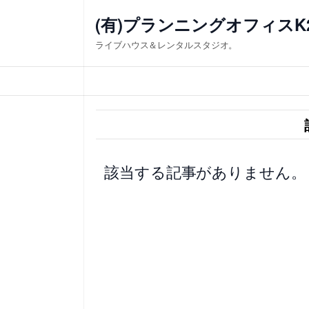
内
(有)プランニングオフィスK
容
ライブハウス＆レンタルスタジオ。
を
ス
キ
ッ
プ
該当する記事がありません。