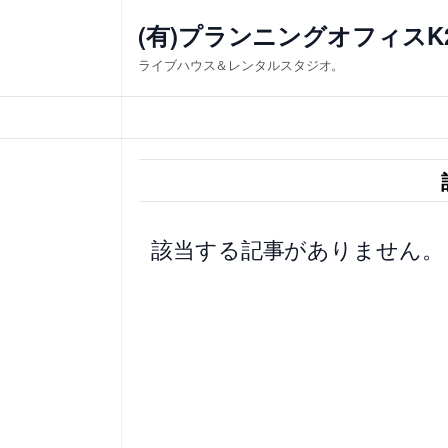
内
(有)プランニングオフィスK
容
ライブハウス＆レンタルスタジオ。
を
ス
キ
ッ
プ
該当する記事がありません。