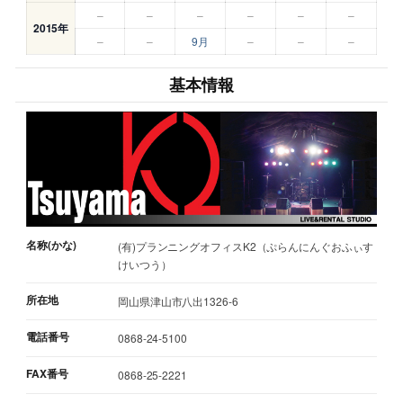
–
–
–
–
–
–
2015年
–
–
9月
–
–
–
基本情報
名称(かな)
(有)プランニングオフィスK2（ぷらんにんぐおふぃす
けいつう）
所在地
岡山県津山市八出1326-6
電話番号
0868-24-5100
FAX番号
0868-25-2221