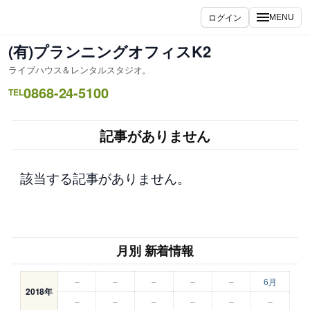
内
ログイン
MENU
容
を
(有)プランニングオフィスK2
ス
ライブハウス＆レンタルスタジオ。
キ
0868-24-5100
ッ
TEL
プ
記事がありません
該当する記事がありません。
月別 新着情報
–
–
–
–
–
6月
2018年
–
–
–
–
–
–