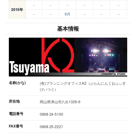
–
–
–
–
–
–
2015年
–
–
9月
–
–
–
基本情報
名称(かな)
(有)プランニングオフィスK2（ぷらんにんぐおふぃす
けいつう）
所在地
岡山県津山市八出1326-6
電話番号
0868-24-5100
FAX番号
0868-25-2221