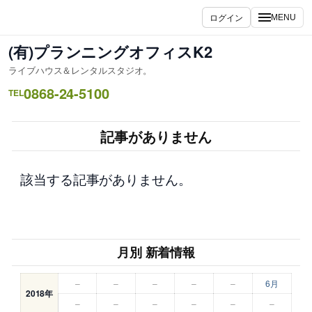
内
ログイン
MENU
容
を
(有)プランニングオフィスK2
ス
ライブハウス＆レンタルスタジオ。
キ
0868-24-5100
ッ
TEL
プ
記事がありません
該当する記事がありません。
月別 新着情報
–
–
–
–
–
6月
2018年
–
–
–
–
–
–