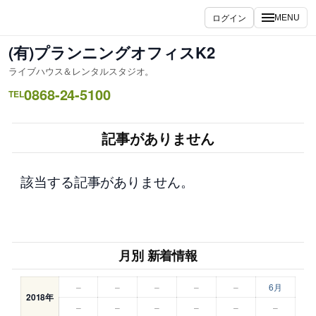
内
ログイン
MENU
容
を
(有)プランニングオフィスK2
ス
ライブハウス＆レンタルスタジオ。
キ
0868-24-5100
ッ
TEL
プ
記事がありません
該当する記事がありません。
月別 新着情報
–
–
–
–
–
6月
2018年
–
–
–
–
–
–