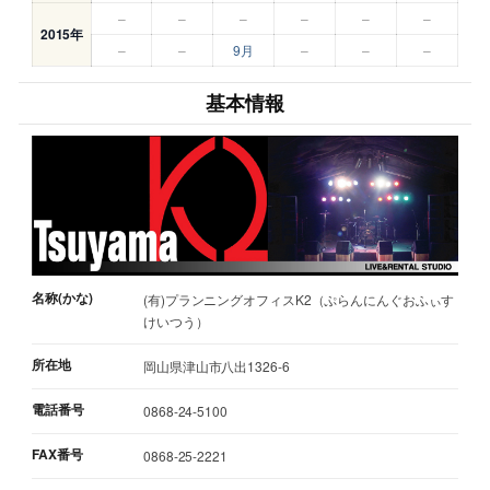
–
–
–
–
–
–
2015年
–
–
9月
–
–
–
基本情報
名称(かな)
(有)プランニングオフィスK2（ぷらんにんぐおふぃす
けいつう）
所在地
岡山県津山市八出1326-6
電話番号
0868-24-5100
FAX番号
0868-25-2221