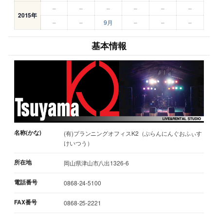
–
–
–
–
–
–
2015年
–
–
9月
–
–
–
基本情報
名称(かな)
(有)プランニングオフィスK2（ぷらんにんぐおふぃす
けいつう）
所在地
岡山県津山市八出1326-6
電話番号
0868-24-5100
FAX番号
0868-25-2221