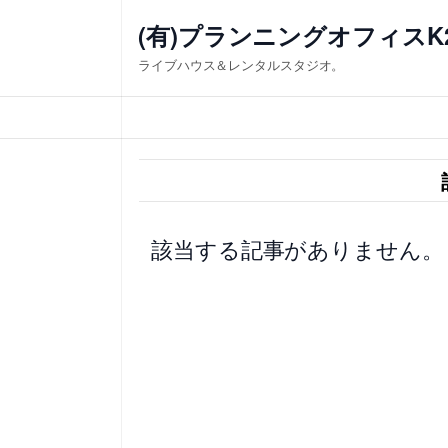
内
(有)プランニングオフィスK
容
ライブハウス＆レンタルスタジオ。
を
ス
キ
ッ
プ
該当する記事がありません。