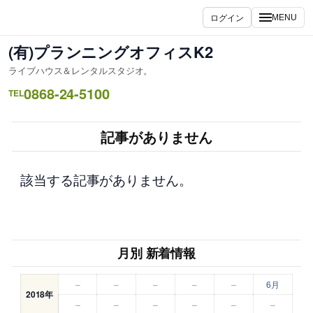
内
ログイン
MENU
容
を
(有)プランニングオフィスK2
ス
ライブハウス＆レンタルスタジオ。
キ
0868-24-5100
ッ
TEL
プ
記事がありません
該当する記事がありません。
月別 新着情報
–
–
–
–
–
6月
2018年
–
–
–
–
–
–