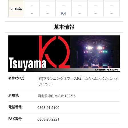
–
–
–
–
–
–
2015年
–
–
9月
–
–
–
基本情報
名称(かな)
(有)プランニングオフィスK2（ぷらんにんぐおふぃす
けいつう）
所在地
岡山県津山市八出1326-6
電話番号
0868-24-5100
FAX番号
0868-25-2221