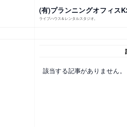
内
(有)プランニングオフィスK
容
ライブハウス＆レンタルスタジオ。
を
ス
キ
ッ
プ
該当する記事がありません。