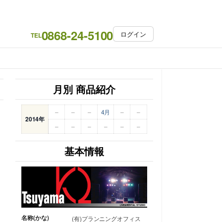
0868-24-5100
ログイン
TEL
月別 商品紹介
–
–
–
4月
–
–
2014年
–
–
–
–
–
–
基本情報
名称(かな)
(有)プランニングオフィス