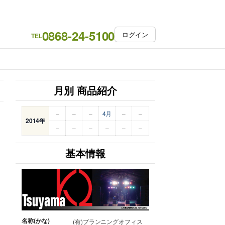
0868-24-5100
ログイン
TEL
月別 商品紹介
–
–
–
4月
–
–
2014年
–
–
–
–
–
–
基本情報
名称(かな)
(有)プランニングオフィス