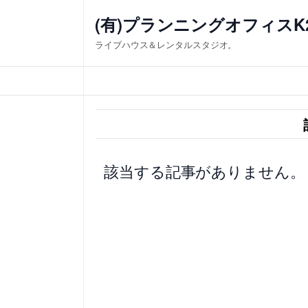
内
(有)プランニングオフィスK
容
ライブハウス＆レンタルスタジオ。
を
ス
キ
ッ
プ
該当する記事がありません。