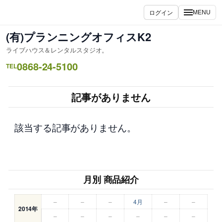
内
ログイン
MENU
容
を
(有)プランニングオフィスK2
ス
ライブハウス＆レンタルスタジオ。
キ
0868-24-5100
ッ
TEL
プ
記事がありません
該当する記事がありません。
月別 商品紹介
–
–
–
4月
–
–
2014年
–
–
–
–
–
–