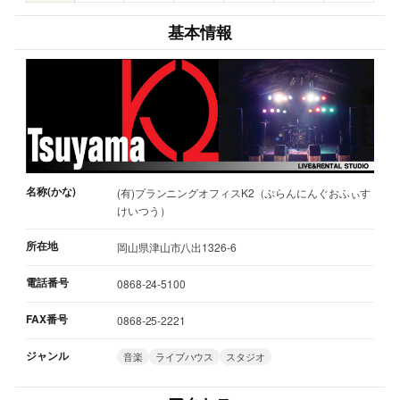
基本情報
名称(かな)
(有)プランニングオフィスK2（ぷらんにんぐおふぃす
けいつう）
所在地
岡山県津山市八出1326-6
電話番号
0868-24-5100
FAX番号
0868-25-2221
ジャンル
音楽
ライブハウス
スタジオ