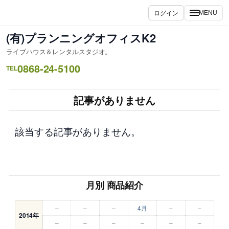
内
ログイン
MENU
容
を
(有)プランニングオフィスK2
ス
ライブハウス＆レンタルスタジオ。
キ
0868-24-5100
ッ
TEL
プ
記事がありません
該当する記事がありません。
月別 商品紹介
–
–
–
4月
–
–
2014年
–
–
–
–
–
–