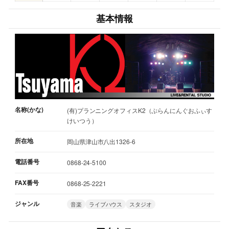
基本情報
名称(かな)
(有)プランニングオフィスK2（ぷらんにんぐおふぃす
けいつう）
所在地
岡山県津山市八出1326-6
電話番号
0868-24-5100
FAX番号
0868-25-2221
ジャンル
音楽
ライブハウス
スタジオ