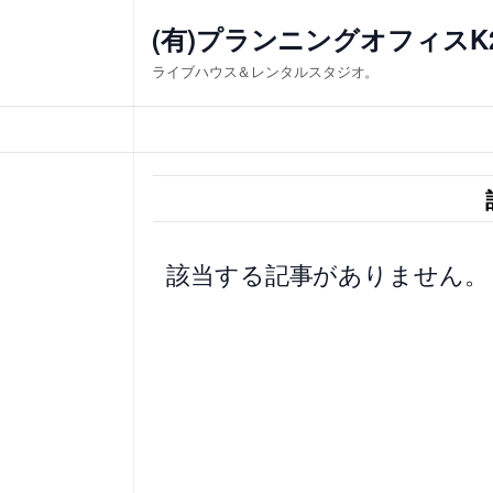
内
(有)プランニングオフィスK
容
ライブハウス＆レンタルスタジオ。
を
ス
キ
ッ
プ
該当する記事がありません。