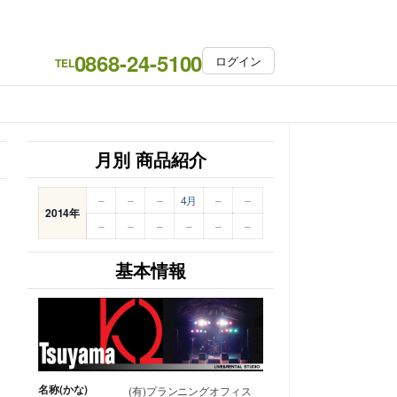
0868-24-5100
ログイン
TEL
月別 商品紹介
–
–
–
4月
–
–
2014年
–
–
–
–
–
–
基本情報
名称(かな)
(有)プランニングオフィス