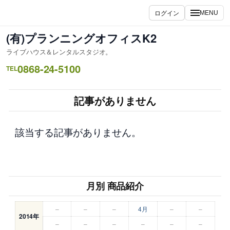
内
ログイン
MENU
容
を
(有)プランニングオフィスK2
ス
ライブハウス＆レンタルスタジオ。
キ
0868-24-5100
ッ
TEL
プ
記事がありません
該当する記事がありません。
月別 商品紹介
–
–
–
4月
–
–
2014年
–
–
–
–
–
–