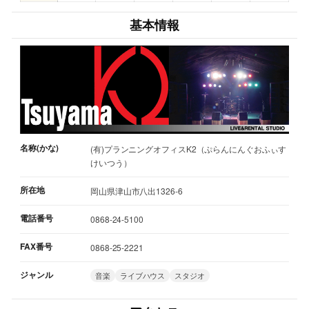
基本情報
名称(かな)
(有)プランニングオフィスK2（ぷらんにんぐおふぃす
けいつう）
所在地
岡山県津山市八出1326-6
電話番号
0868-24-5100
FAX番号
0868-25-2221
ジャンル
音楽
ライブハウス
スタジオ