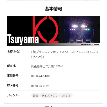
基本情報
名称(かな)
(有)プランニングオフィスK2（ぷらんにんぐおふぃす
けいつう）
所在地
岡山県津山市八出1326-6
電話番号
0868-24-5100
FAX番号
0868-25-2221
ジャンル
音楽
ライブハウス
スタジオ