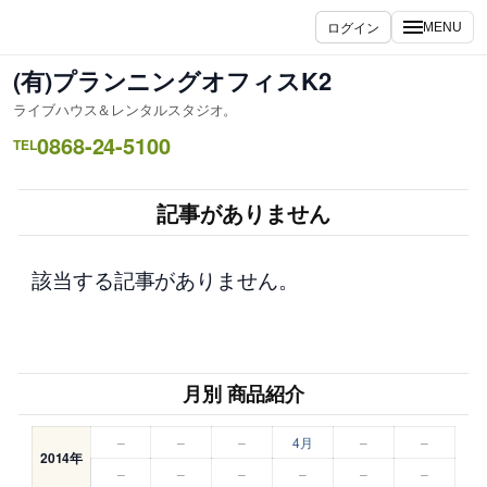
内
ログイン
MENU
容
を
(有)プランニングオフィスK2
ス
ライブハウス＆レンタルスタジオ。
キ
0868-24-5100
ッ
TEL
プ
記事がありません
該当する記事がありません。
月別 商品紹介
–
–
–
4月
–
–
2014年
–
–
–
–
–
–