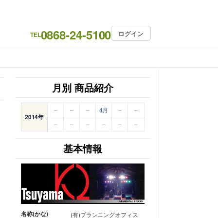
0868-24-5100
ログイン
TEL
月別 商品紹介
–
–
–
4月
–
–
2014年
–
–
–
–
–
–
基本情報
名称(かな)
(有)プランニングオフィス