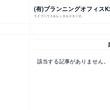
内
(有)プランニングオフィスK
容
ライブハウス＆レンタルスタジオ。
を
ス
キ
ッ
プ
該当する記事がありません。