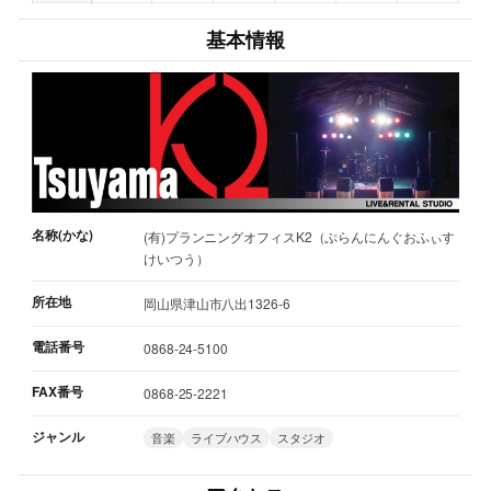
基本情報
名称(かな)
(有)プランニングオフィスK2（ぷらんにんぐおふぃす
けいつう）
所在地
岡山県津山市八出1326-6
電話番号
0868-24-5100
FAX番号
0868-25-2221
ジャンル
音楽
ライブハウス
スタジオ