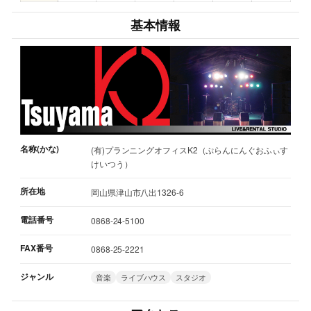
基本情報
名称(かな)
(有)プランニングオフィスK2（ぷらんにんぐおふぃす
けいつう）
所在地
岡山県津山市八出1326-6
電話番号
0868-24-5100
FAX番号
0868-25-2221
ジャンル
音楽
ライブハウス
スタジオ