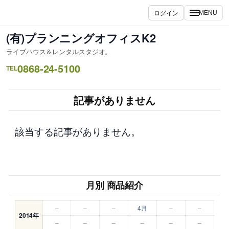
内
ログイン
MENU
容
を
(有)プランニングオフィスK2
ス
ライブハウス＆レンタルスタジオ。
キ
0868-24-5100
ッ
TEL
プ
記事がありません
該当する記事がありません。
月別 商品紹介
–
–
–
4月
–
–
2014年
–
–
–
–
–
–