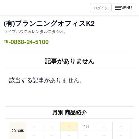
内
ログイン
MENU
容
を
(有)プランニングオフィスK2
ス
ライブハウス＆レンタルスタジオ。
キ
0868-24-5100
ッ
TEL
プ
記事がありません
該当する記事がありません。
月別 商品紹介
–
–
–
4月
–
–
2014年
–
–
–
–
–
–