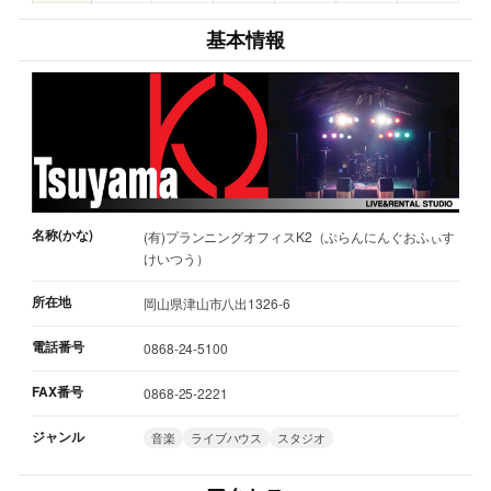
基本情報
名称(かな)
(有)プランニングオフィスK2（ぷらんにんぐおふぃす
けいつう）
所在地
岡山県津山市八出1326-6
電話番号
0868-24-5100
FAX番号
0868-25-2221
ジャンル
音楽
ライブハウス
スタジオ