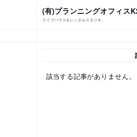
内
(有)プランニングオフィスK
容
ライブハウス＆レンタルスタジオ。
を
ス
キ
ッ
プ
該当する記事がありません。