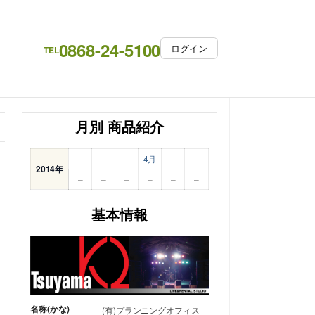
0868-24-5100
ログイン
TEL
月別 商品紹介
–
–
–
4月
–
–
2014年
–
–
–
–
–
–
基本情報
名称(かな)
(有)プランニングオフィス