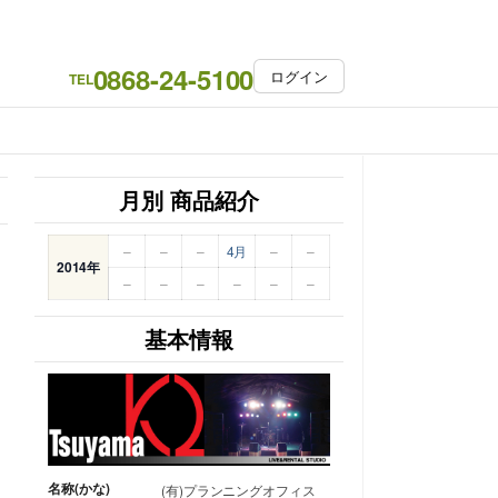
0868-24-5100
ログイン
TEL
月別 商品紹介
–
–
–
4月
–
–
2014年
–
–
–
–
–
–
基本情報
名称(かな)
(有)プランニングオフィス