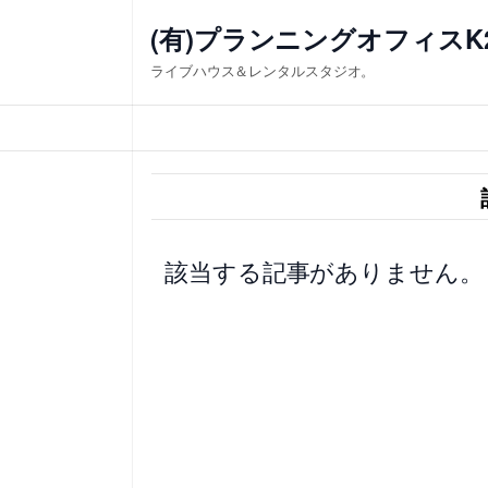
内
(有)プランニングオフィスK
容
ライブハウス＆レンタルスタジオ。
を
ス
キ
ッ
プ
該当する記事がありません。