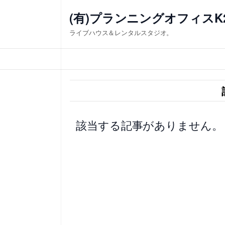
内
(有)プランニングオフィスK
容
ライブハウス＆レンタルスタジオ。
を
ス
キ
ッ
プ
該当する記事がありません。