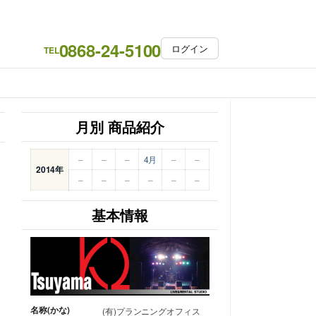
0868-24-5100
ログイン
TEL
月別 商品紹介
–
–
–
4月
–
–
2014年
–
–
–
–
–
–
基本情報
名称(かな)
(有)プランニングオフィス