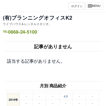
内
ログイン
MENU
容
を
(有)プランニングオフィスK2
ス
ライブハウス＆レンタルスタジオ。
キ
0868-24-5100
ッ
TEL
プ
記事がありません
該当する記事がありません。
月別 商品紹介
–
–
–
4月
–
–
2014年
–
–
–
–
–
–