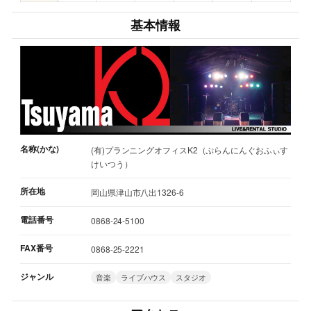
基本情報
名称(かな)
(有)プランニングオフィスK2（ぷらんにんぐおふぃす
けいつう）
所在地
岡山県津山市八出1326-6
電話番号
0868-24-5100
FAX番号
0868-25-2221
ジャンル
音楽
ライブハウス
スタジオ