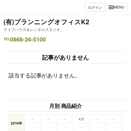
内
ログイン
MENU
容
を
(有)プランニングオフィスK2
ス
ライブハウス＆レンタルスタジオ。
キ
0868-24-5100
ッ
TEL
プ
記事がありません
該当する記事がありません。
月別 商品紹介
–
–
–
4月
–
–
2014年
–
–
–
–
–
–