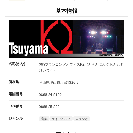
基本情報
名称(かな)
(有)プランニングオフィスK2（ぷらんにんぐおふぃす
けいつう）
所在地
岡山県津山市八出1326-6
電話番号
0868-24-5100
FAX番号
0868-25-2221
ジャンル
音楽
ライブハウス
スタジオ