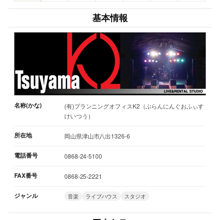
基本情報
名称(かな)
(有)プランニングオフィスK2（ぷらんにんぐおふぃす
けいつう）
所在地
岡山県津山市八出1326-6
電話番号
0868-24-5100
FAX番号
0868-25-2221
ジャンル
音楽
ライブハウス
スタジオ