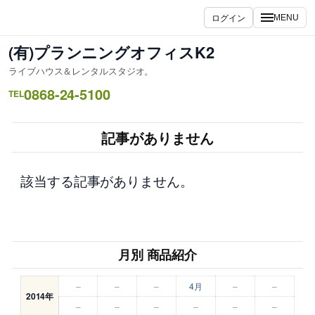
内
ログイン
MENU
容
を
(有)プランニングオフィスK2
ス
ライブハウス＆レンタルスタジオ。
キ
0868-24-5100
ッ
TEL
プ
記事がありません
該当する記事がありません。
月別 商品紹介
–
–
–
4月
–
–
2014年
–
–
–
–
–
–