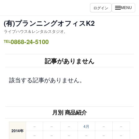
内
ログイン
MENU
容
を
(有)プランニングオフィスK2
ス
ライブハウス＆レンタルスタジオ。
キ
0868-24-5100
ッ
TEL
プ
記事がありません
該当する記事がありません。
月別 商品紹介
–
–
–
4月
–
–
2014年
–
–
–
–
–
–