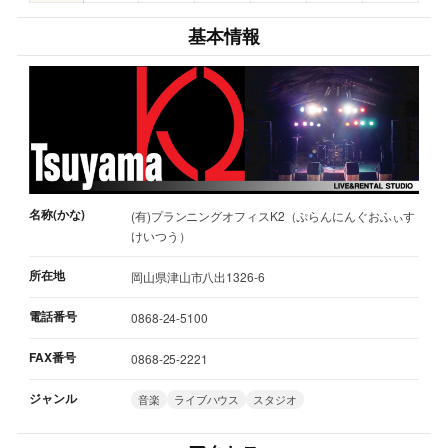
基本情報
名称(かな)
(有)プランニングオフィスK2（ぷらんにんぐおふぃす
けいつう）
所在地
岡山県津山市八出1326-6
電話番号
0868-24-5100
FAX番号
0868-25-2221
ジャンル
音楽
ライブハウス
スタジオ