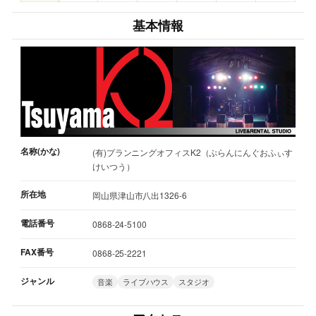
基本情報
名称(かな)
(有)プランニングオフィスK2（ぷらんにんぐおふぃす
けいつう）
所在地
岡山県津山市八出1326-6
電話番号
0868-24-5100
FAX番号
0868-25-2221
ジャンル
音楽
ライブハウス
スタジオ