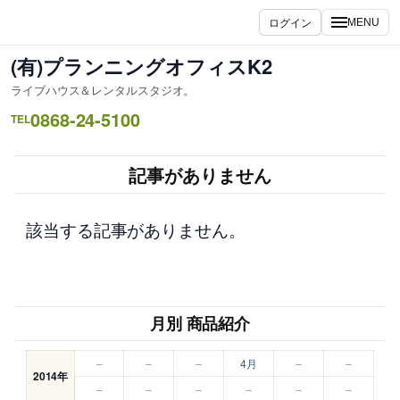
内
ログイン
MENU
容
を
(有)プランニングオフィスK2
ス
ライブハウス＆レンタルスタジオ。
キ
0868-24-5100
ッ
TEL
プ
記事がありません
該当する記事がありません。
月別 商品紹介
–
–
–
4月
–
–
2014年
–
–
–
–
–
–