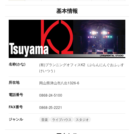
基本情報
名称(かな)
(有)プランニングオフィスK2（ぷらんにんぐおふぃす
けいつう）
所在地
岡山県津山市八出1326-6
電話番号
0868-24-5100
FAX番号
0868-25-2221
ジャンル
音楽
ライブハウス
スタジオ