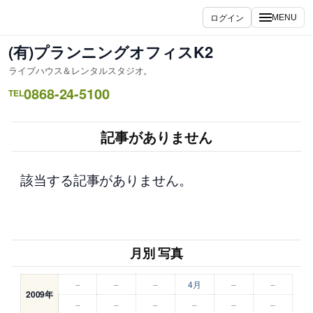
内
ログイン
MENU
容
を
(有)プランニングオフィスK2
ス
ライブハウス＆レンタルスタジオ。
キ
0868-24-5100
ッ
TEL
プ
記事がありません
該当する記事がありません。
月別 写真
–
–
–
4月
–
–
2009年
–
–
–
–
–
–