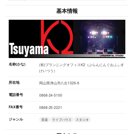
基本情報
名称(かな)
(有)プランニングオフィスK2（ぷらんにんぐおふぃす
けいつう）
所在地
岡山県津山市八出1326-6
電話番号
0868-24-5100
FAX番号
0868-25-2221
ジャンル
音楽
ライブハウス
スタジオ