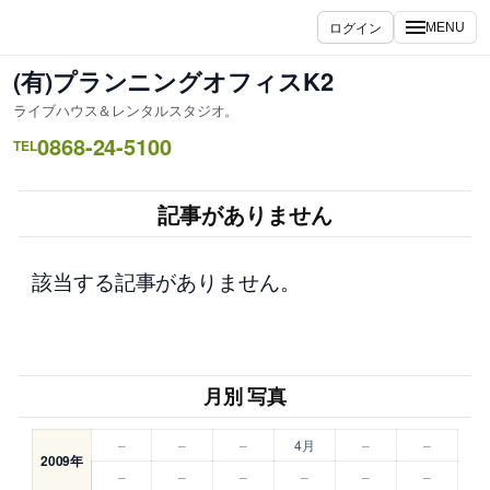
内
ログイン
MENU
容
を
(有)プランニングオフィスK2
ス
ライブハウス＆レンタルスタジオ。
キ
0868-24-5100
ッ
TEL
プ
記事がありません
該当する記事がありません。
月別 写真
–
–
–
4月
–
–
2009年
–
–
–
–
–
–