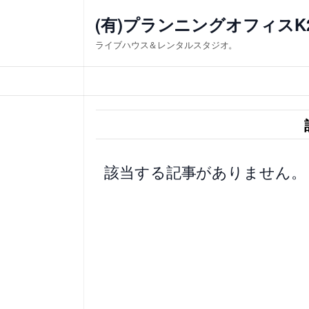
内
(有)プランニングオフィスK
容
ライブハウス＆レンタルスタジオ。
を
ス
キ
ッ
プ
該当する記事がありません。