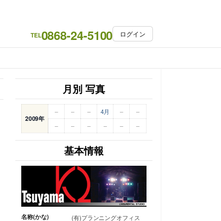
0868-24-5100
ログイン
TEL
月別 写真
–
–
–
4月
–
–
2009年
–
–
–
–
–
–
基本情報
名称(かな)
(有)プランニングオフィス