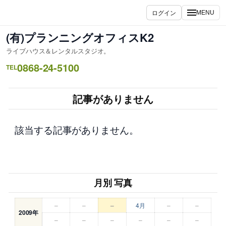
内
ログイン
MENU
容
を
(有)プランニングオフィスK2
ス
ライブハウス＆レンタルスタジオ。
キ
0868-24-5100
ッ
TEL
プ
記事がありません
該当する記事がありません。
月別 写真
–
–
–
4月
–
–
2009年
–
–
–
–
–
–