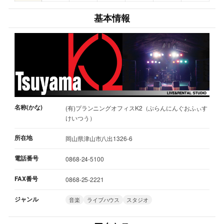
基本情報
名称(かな)
(有)プランニングオフィスK2（ぷらんにんぐおふぃす
けいつう）
所在地
岡山県津山市八出1326-6
電話番号
0868-24-5100
FAX番号
0868-25-2221
ジャンル
音楽
ライブハウス
スタジオ