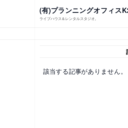
内
(有)プランニングオフィスK
容
ライブハウス＆レンタルスタジオ。
を
ス
キ
ッ
プ
該当する記事がありません。