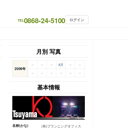
0868-24-5100
ログイン
TEL
月別 写真
–
–
–
4月
–
–
2009年
–
–
–
–
–
–
基本情報
名称(かな)
(有)プランニングオフィス