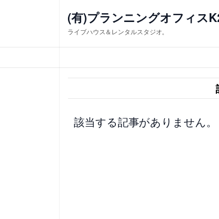
内
(有)プランニングオフィスK
容
ライブハウス＆レンタルスタジオ。
を
ス
キ
ッ
プ
該当する記事がありません。