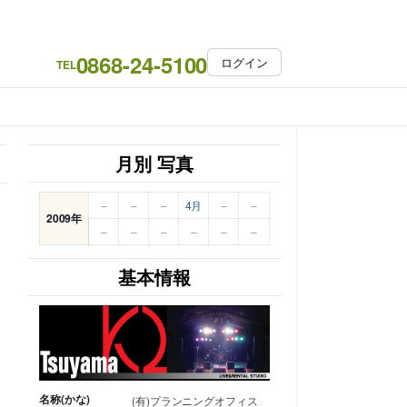
0868-24-5100
ログイン
TEL
月別 写真
–
–
–
4月
–
–
2009年
–
–
–
–
–
–
基本情報
名称(かな)
(有)プランニングオフィス