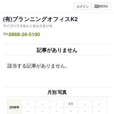
内
ログイン
MENU
容
を
(有)プランニングオフィスK2
ス
ライブハウス＆レンタルスタジオ。
キ
0868-24-5100
ッ
TEL
プ
記事がありません
該当する記事がありません。
月別 写真
–
–
–
4月
–
–
2009年
–
–
–
–
–
–