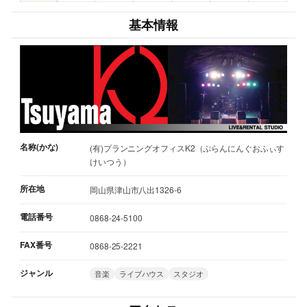
基本情報
名称(かな)
(有)プランニングオフィスK2（ぷらんにんぐおふぃす
けいつう）
所在地
岡山県津山市八出1326-6
電話番号
0868-24-5100
FAX番号
0868-25-2221
ジャンル
音楽
ライブハウス
スタジオ