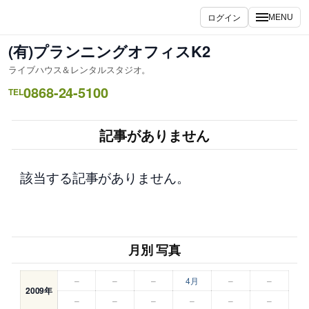
内
ログイン
MENU
容
を
(有)プランニングオフィスK2
ス
ライブハウス＆レンタルスタジオ。
キ
0868-24-5100
ッ
TEL
プ
記事がありません
該当する記事がありません。
月別 写真
–
–
–
4月
–
–
2009年
–
–
–
–
–
–