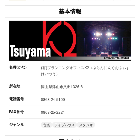
基本情報
名称(かな)
(有)プランニングオフィスK2（ぷらんにんぐおふぃす
けいつう）
所在地
岡山県津山市八出1326-6
電話番号
0868-24-5100
FAX番号
0868-25-2221
ジャンル
音楽
ライブハウス
スタジオ