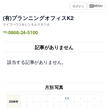
内
ログイン
MENU
容
を
(有)プランニングオフィスK2
ス
ライブハウス＆レンタルスタジオ。
キ
0868-24-5100
ッ
TEL
プ
記事がありません
該当する記事がありません。
月別 写真
–
–
–
4月
–
–
2009年
–
–
–
–
–
–